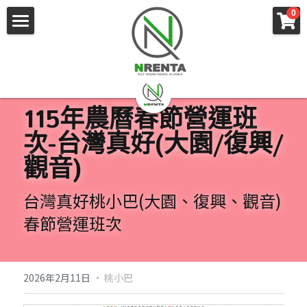
×
0
商品分類
主頁
所有商品分類
職人駕駛
各式車款
115年農曆春節營運班
次-台灣真好(大園/復興/
租車服務
商務車輛
觀音)
遊覽車
企業社會責任
國內推薦行程
台灣真好桃小巴(大園、復興、觀音)
賓士保姆車
機場接送
關於我們
幸福巴士
春節營運班次
空租車
桃小巴
常見問題
客製化包車
搜索
2026年2月11日
·
桃小巴