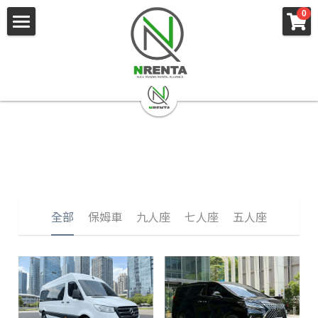
×
×
0
部落格分類
商品分類
主頁
所有商品分類
所有博客分類
職人駕駛
幸福巴士
各式車款
租車服務
商務車輛
遊覽車
企業社會責任
國內推薦行程
賓士保姆車
機場接送
關於我們
幸福巴士
全部
保姆車
九人座
七人座
五人座
空租車
桃小巴
常見問題
客製化包車
搜索