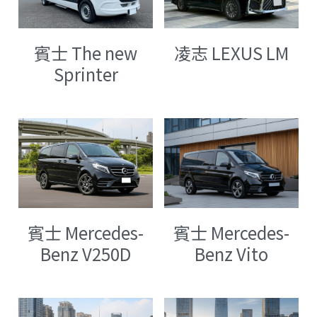
凌志 LEXUS LM
賓士 The new
Sprinter
賓士 Mercedes-
賓士 Mercedes-
Benz V250D
Benz Vito