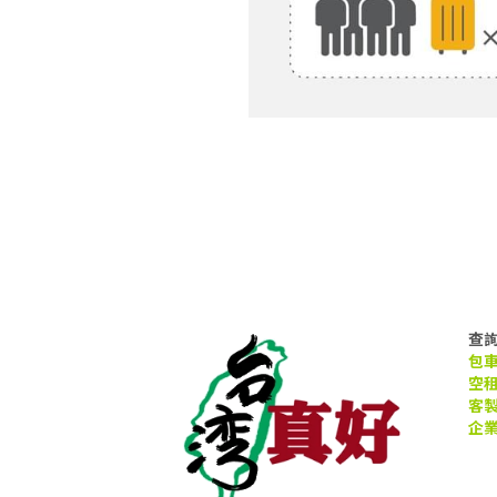
查
包
空
客
企