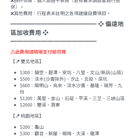
❌額外保險：個人旅遊平安險（若有需求請旅客自行投
保）。
❌其他費用：行程表未註明之各項建議自費項目。
━━━━━━━━━━━━━━ ❖ 偏遠地
區加收費用 ❖ 
━━━━━━━━━━━━━━
⚠️此費用請現場支付給司機
【
📍 
雙北地區】 
$300：貓空、碧潭、安坑、八里、文山/新店(山區) 
$500：淡水(沙崙除外)、汐止、北投、深坑 
$600：陽明山、烏來、淡水沙崙、基隆、瑞芳、九
份 
$1200：萬里、金山、石碇、平溪、三芝、三峽山區
$2000：雙溪、貢寮
【
📍 
桃園地區】 
$200：龜山
$300：觀音、新屋、楊梅、大溪、龍潭 