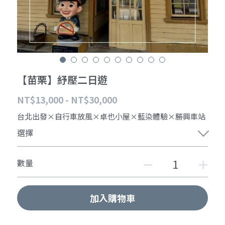
【苗栗】紓壓二日遊
NT$13,000 - NT$30,000
台北出發×自行車放風×卓也小屋×藍染體驗×勝興車站
選擇
數量
加入購物車