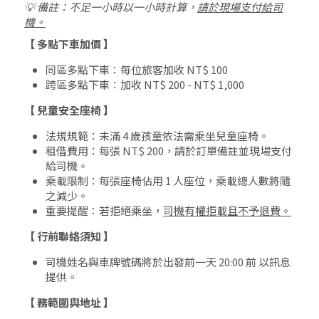
💡 備註：不足一小時以一小時計算，
請於現場支付給司
機。
【 多點下車加價 】
同區多點下車：每位旅客加收 NT$ 100
跨區多點下車：加收 NT$ 200 - NT$ 1,000
【 兒童安全座椅 】
法規規範：未滿 4 歲孩童依法需乘坐兒童座椅。
租借費用：每張 NT$ 200，請於訂單備註並現場支付
給司機。
乘載限制：每張座椅佔用 1 人座位，乘載總人數將隨
之減少。
重要提醒：若拒絕乘坐，
司機有權拒載且不予退費。
【 行前聯絡須知 】
司機姓名與車牌號碼將於出發前一天 20:00 前 以訊息
提供。
【 務範圍與地址 】