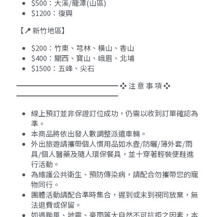
$500：大溪/龍潭(山區) 
$1200：復興
【
📍 
新竹地區】
$200：竹東、芎林、橫山、香山
$400：關西、寶山、峨眉、北埔
$1500：五峰、尖石
━━━━━━━━━━━━━━ ❖ 注 意 事 項 ❖ 
━━━━━━━━━━━━━━
線上預訂並非保證訂位成功，仍需以收到訂單確認為
準。
本商品將依出發人數調整派遣車輛。
外出旅遊請攜帶個人慣用品如水壼/防曬/簿外套/雨
具/個人醫藥及隨人環保餐具，並十穿著輕裝便鞋進
行活動。
為維護公共衛生、預防傳染病，請配合勿攜帶您的寵
物同行。
團體活動請配合準時集合，遲到或末到視同放棄，無
法退費或保留。
如遇颱風、地震、豪雨等大自然不可抗拒之因素，本