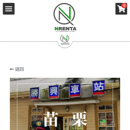
×
×
0
部落格分類
商品分類
主頁
所有商品分類
所有博客分類
職人駕駛
幸福巴士
各式車款
租車服務
商務車輛
返回
遊覽車
企業社會責任
國內推薦行程
賓士保姆車
機場接送
關於我們
幸福巴士
空租車
桃小巴
常見問題
客製化包車
搜索